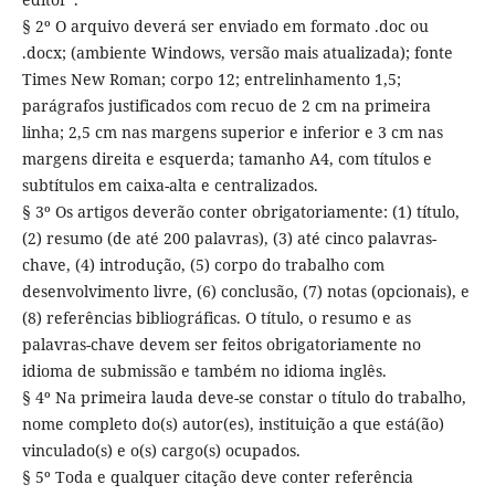
§ 2º O arquivo deverá ser enviado em formato .doc ou
.docx; (ambiente Windows, versão mais atualizada); fonte
Times New Roman; corpo 12; entrelinhamento 1,5;
parágrafos justificados com recuo de 2 cm na primeira
linha; 2,5 cm nas margens superior e inferior e 3 cm nas
margens direita e esquerda; tamanho A4, com títulos e
subtítulos em caixa-alta e centralizados.
§ 3º Os artigos deverão conter obrigatoriamente: (1) título,
(2) resumo (de até 200 palavras), (3) até cinco palavras-
chave, (4) introdução, (5) corpo do trabalho com
desenvolvimento livre, (6) conclusão, (7) notas (opcionais), e
(8) referências bibliográficas. O título, o resumo e as
palavras-chave devem ser feitos obrigatoriamente no
idioma de submissão e também no idioma inglês.
§ 4º Na primeira lauda deve-se constar o título do trabalho,
nome completo do(s) autor(es), instituição a que está(ão)
vinculado(s) e o(s) cargo(s) ocupados.
§ 5º Toda e qualquer citação deve conter referência